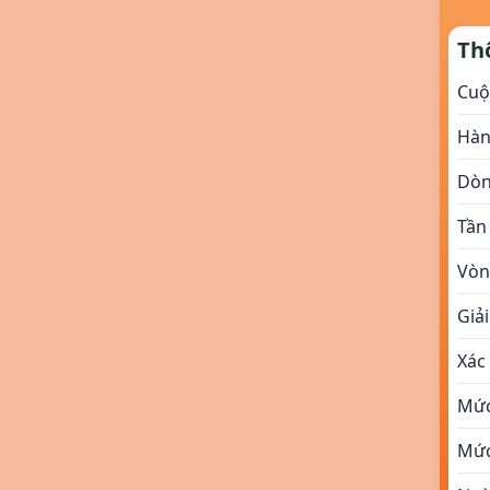
Th
Cuộ
Hàn
Dòn
Tần
Vòn
Giả
Xác
Mức
Mức