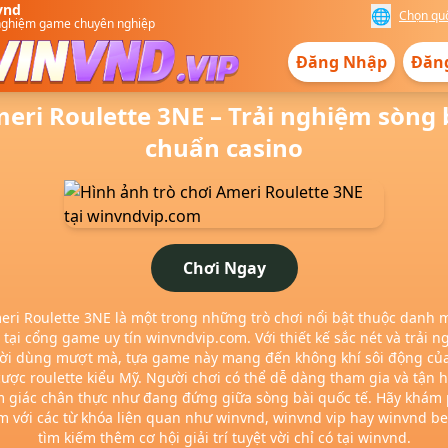
vnd
🌐
Chọn quố
 nghiệm game chuyên nghiệp
Đăng Nhập
Đăn
eri Roulette 3NE – Trải nghiệm sòng 
chuẩn casino
Chơi Ngay
eri Roulette 3NE là một trong những trò chơi nổi bật thuộc danh 
tại cổng game uy tín winvndvip.com. Với thiết kế sắc nét và trải 
ời dùng mượt mà, tựa game này mang đến không khí sôi động của
ược roulette kiểu Mỹ. Người chơi có thể dễ dàng tham gia và tận
 giác chân thực như đang đứng giữa sòng bài quốc tế. Hãy khám
m với các từ khóa liên quan như winvnd, winvnd vip hay winvnd be
tìm kiếm thêm cơ hội giải trí tuyệt vời chỉ có tại winvnd.