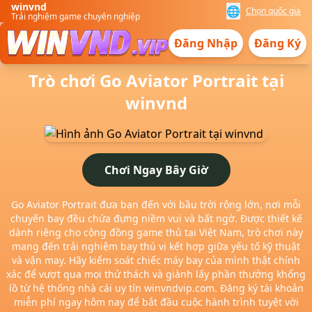
winvnd
🌐
Chọn quốc gia
Trải nghiệm game chuyên nghiệp
Đăng Nhập
Đăng Ký
Trò chơi Go Aviator Portrait tại
winvnd
Chơi Ngay Bây Giờ
Go Aviator Portrait đưa bạn đến với bầu trời rộng lớn, nơi mỗi
chuyến bay đều chứa đựng niềm vui và bất ngờ. Được thiết kế
dành riêng cho cộng đồng game thủ tại Việt Nam, trò chơi này
mang đến trải nghiệm bay thú vị kết hợp giữa yếu tố kỹ thuật
và vận may. Hãy kiểm soát chiếc máy bay của mình thật chính
xác để vượt qua mọi thử thách và giành lấy phần thưởng khổng
lồ từ hệ thống nhà cái uy tín winvndvip.com. Đăng ký tài khoản
miễn phí ngay hôm nay để bắt đầu cuộc hành trình tuyệt vời