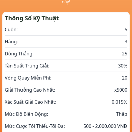
này!
Thông Số Kỹ Thuật
Cuộn:
5
Hàng:
3
Dòng Thắng:
25
Tần Suất Trúng Giải:
30%
Vòng Quay Miễn Phí:
20
Giải Thưởng Cao Nhất:
x5000
Xác Suất Giải Cao Nhất:
0.015%
Mức Độ Biến Động:
Thấp
Mức Cược Tối Thiểu-Tối Đa:
500 - 2.000.000 VNĐ