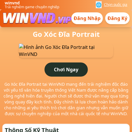
winvnd
🌐
Chọn quốc gia
Trải nghiệm game chuyên nghiệp
Đăng Nhập
Đăng Ký
Go Xóc Đĩa Portrait
Chơi Ngay
Go Xóc Đĩa Portrait tại WinVND mang đến trải nghiệm độc đáo
với yếu tố văn hóa truyền thống Việt Nam được nâng cấp bằng
công nghệ hiện đại. Người chơi sẽ được thử vận may qua từng
vòng quay đầy kịch tính. Đây chính là lựa chọn hoàn hảo dành
cho những ai yêu thích trò chơi dân gian nhưng vẫn muốn giữ
được sự chuyên nghiệp của một nhà cái quốc tế như WinVND.
Thông Số Kỹ Thuật