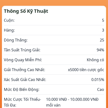
Thông Số Kỹ Thuật
Cuộn:
5
Hàng:
3
Dòng Thắng:
25
Tần Suất Trúng Giải:
94%
Vòng Quay Miễn Phí:
Không có
Giải Thưởng Cao Nhất:
x5000 tiền cược gốc
Xác Suất Giải Cao Nhất:
0.015%
Mức Độ Biến Động:
Cao
Mức Cược Tối Thiểu-
10.000 VNĐ - 10.000.000 VNĐ
Tối Đa:
mỗi ván