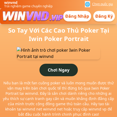
winvnd
🌐
Chọn quốc gia
Trải nghiệm game chuyên nghiệp
Đăng Nhập
Đăng Ký
So Tay Với Các Cao Thủ Poker Tại
Iwin Poker Portrait
Chơi Ngay
Nếu bạn là một fan cuồng poker và luôn mong muốn được thử
vận may trên bàn chơi quốc tế thì đừng bỏ qua Iwin Poker
Portrait tại winvnd. Đây là sân chơi dành riêng cho những ai
yêu thích sự cạnh tranh gay cấn và muốn khẳng định đẳng cấp
của mình trước cộng đồng game thủ toàn cầu. Hãy tạo tài
khoản tại winvnd net winvnd net hoặc truy cập winvnd vp để
bắt đầu cuộc hành trình chinh phục đỉnh cao!