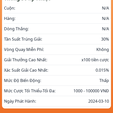
Cuộn:
N/A
Hàng:
N/A
Dòng Thắng:
N/A
Tần Suất Trúng Giải:
30%
Vòng Quay Miễn Phí:
Không
Giải Thưởng Cao Nhất:
x100 tiền cược
Xác Suất Giải Cao Nhất:
0.015%
Mức Độ Biến Động:
Thấp
Mức Cược Tối Thiểu-Tối Đa:
1000 - 100000 VNĐ
Ngày Phát Hành:
2024-03-10