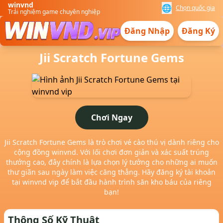
winvnd
🌐
Chọn quốc gia
Trải nghiệm game chuyên nghiệp
Đăng Nhập
Đăng Ký
Jii Scratch Fortune Gems
Chơi Ngay
Jii Scratch Fortune Gems là trò chơi vé cào thú vị dành riêng cho
cộng đồng winvnd. Với lối chơi đơn giản và xác suất trúng
thưởng cao, đây chính là lựa chọn lý tưởng cho những ai muốn
thư giãn sau ngày làm việc căng thẳng. Hãy đăng ký tài khoản
tại winvnd vip để bắt đầu hành trình săn kho báu của riêng
bạn!
Thông Số Kỹ Thuật