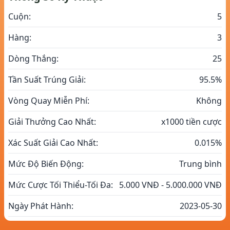
Cuộn:
5
Hàng:
3
Dòng Thắng:
25
Tần Suất Trúng Giải:
95.5%
Vòng Quay Miễn Phí:
Không
Giải Thưởng Cao Nhất:
x1000 tiền cược
Xác Suất Giải Cao Nhất:
0.015%
Mức Độ Biến Động:
Trung bình
Mức Cược Tối Thiểu-Tối Đa:
5.000 VNĐ - 5.000.000 VNĐ
Ngày Phát Hành:
2023-05-30