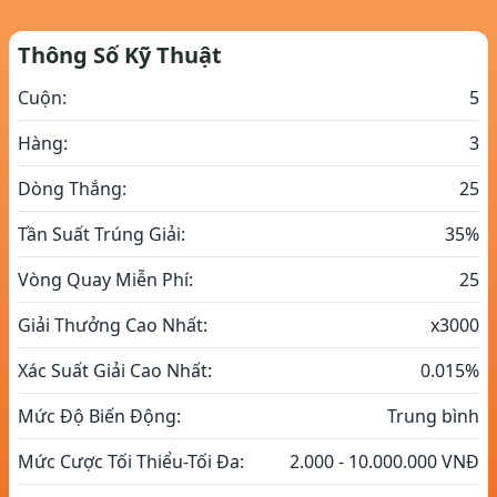
Thông Số Kỹ Thuật
Cuộn:
5
Hàng:
3
Dòng Thắng:
25
Tần Suất Trúng Giải:
35%
Vòng Quay Miễn Phí:
25
Giải Thưởng Cao Nhất:
x3000
Xác Suất Giải Cao Nhất:
0.015%
Mức Độ Biến Động:
Trung bình
Mức Cược Tối Thiểu-Tối Đa:
2.000 - 10.000.000 VNĐ