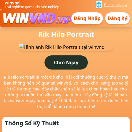
winvnd
🌐
Chọn quốc gia
Trải nghiệm game chuyên nghiệp
Đăng Nhập
Đăng Ký
Rik Hilo Portrait
Chơi Ngay
Rik Hilo Portrait là một trò chơi bài đổi thưởng cực kỳ thú vị mà
bạn không nên bỏ qua tại winvnd. Với cách chơi sáng tạo và tỷ
lệ trả thưởng cao, đây chắc chắn sẽ là lựa chọn hoàn hảo cho
những ai muốn thử vận may của mình. Hãy đăng ký tài khoản
tại winvnd ngay hôm nay để bắt đầu cuộc hành trình kiếm tiền
thật dễ dàng cùng chúng tôi!
Thông Số Kỹ Thuật