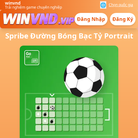
winvnd
🌐
Chọn quốc gia
Trải nghiệm game chuyên nghiệp
Đăng Nhập
Đăng Ký
Spribe Đường Bóng Bạc Tỷ Portrait