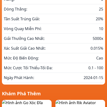
Dòng Thắng:
25
Tần Suất Trúng Giải:
20%
Vòng Quay Miễn Phí:
10
Giải Thưởng Cao Nhất:
5000x
Xác Suất Giải Cao Nhất:
0.015%
Mức Độ Biến Động:
Cao
Mức Cược Tối Thiểu-Tối Đa:
0.1 - 100
Ngày Phát Hành:
2024-01-15
Khám Phá Thêm